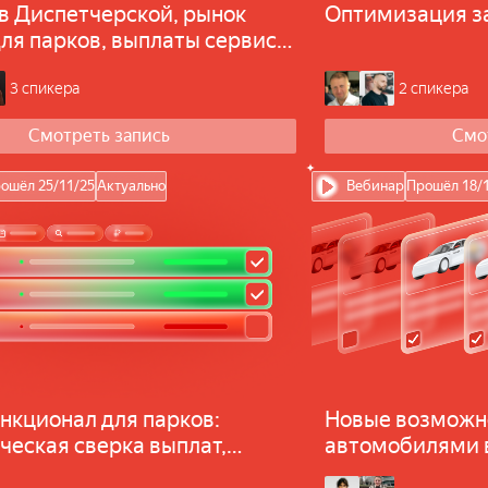
в Диспетчерской, рынок
Оптимизация за
для парков, выплаты сервиса
ающие документы
3 спикера
2 спикера
Смотреть запись
Смо
ошёл 25/11/25
Актуально
Вебинар
Прошёл 18/
нкционал для парков:
Новые возможн
ческая сверка выплат,
автомобилями 
е отчёты, выплаты
и рейтинг парко