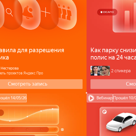
авила для разрешения
Как парку сниз
ика
полис на 24 ча
 Нестерова
2 спикера
ель проектов Яндекс Про
Смотреть запись
Смо
ошёл 14/05/26
Вебинар
Прошёл 10/