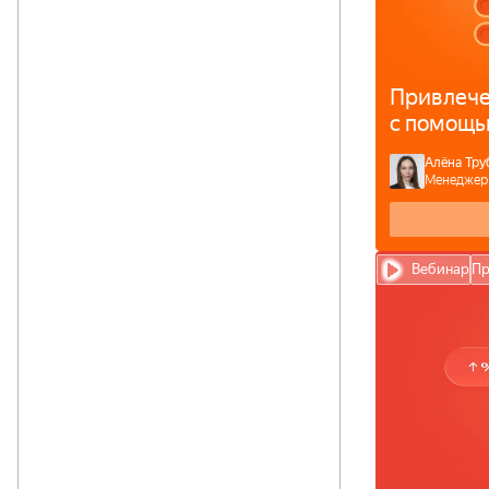
Привлече
с помощь
Алёна Тру
Менеджер
Вебинар
Пр