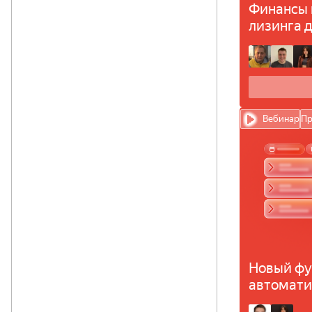
Финансы 
лизинга 
и закрыв
Вебинар
Пр
Новый фу
автомати
агентски