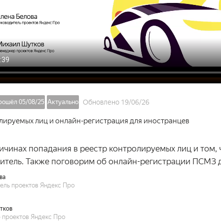
рошёл 05/08/25
Актуально
Обновлено 19/06/26
лируемых лиц и онлайн-регистрация для иностранцев
ичинах попадания в реестр контролируемых лиц и том, ч
дитель. Также поговорим об онлайн-регистрации ПСМЗ 
ва
ель проектов Яндекс Про
тков
проектов Яндекс Про