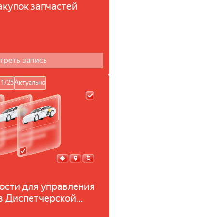
купок запчастей
треть запись
11/25
Актуально
ости для управления
в Диспетчерской
в в Яндекс Про