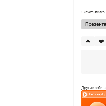
Скачать полез
Презент
🔥
❤️
Другие вебин
Вебинар
Пр