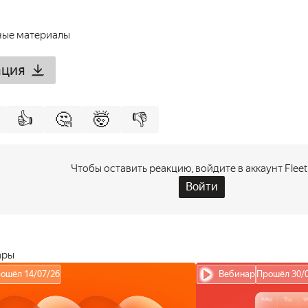
ные материалы
ация
👍
🤔
🤯
👎
Чтобы оставить реакцию, войдите в аккаунт Flee
Войти
ары
ошёл 14/07/26
Вебинар
Прошёл 30/