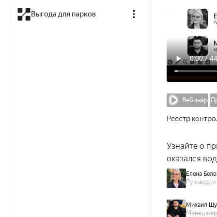
Выгода для парков
Вебинар
П
Реестр контро
Узнайте о пр
оказался во
Елена Бело
Руководит
Михаил Шу
Менеджер 