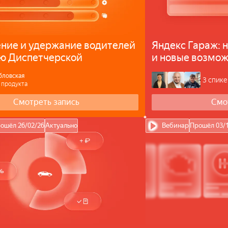
ние и удержание водителей
Яндекс Гараж: 
ю Диспетчерской
и новые возмо
бловская
3 спике
 продукта
Смотреть запись
Смо
ошёл 26/02/26
Актуально
Вебинар
Прошёл 03/