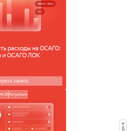
ить расходы на ОСАГО:
са и ОСАГО ЛОК
треть запись
04/26
Актуально