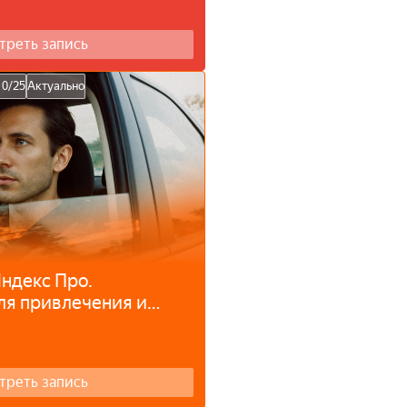
треть запись
10/25
Актуально
ндекс Про.
ля привлечения и
ителей.
треть запись