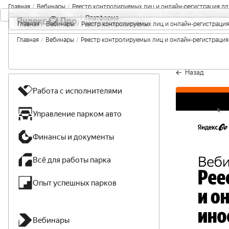
Главная
/
Вебинары
/
Реестр контролируемых лиц и онлайн-регистрация дл
Главная
/
Вебинары
/
Реестр контролируемых лиц и онлайн-регистрация дл
Платформа 

Главная
/
Вебинары
/
Реестр контролируемых лиц и онлайн-регистрация
для парков-партнёров
Главная
/
Вебинары
/
Реестр контролируемых лиц и онлайн-регистрация
Назад
Работа с исполнителями
Управление парком авто
Финансы и документы
Всё для работы парка
Опыт успешных парков
Вебинары