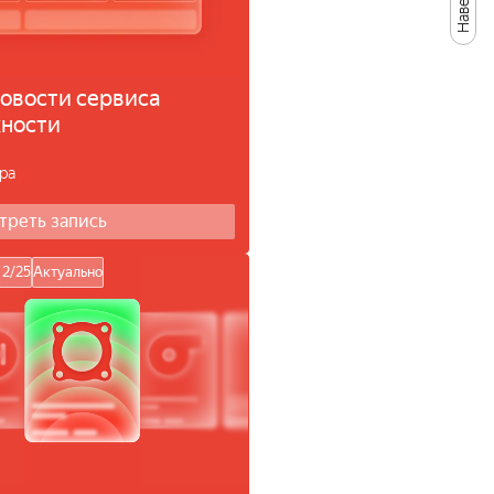
Наверх
новости сервиса
жности
ра
треть запись
12/25
Актуально