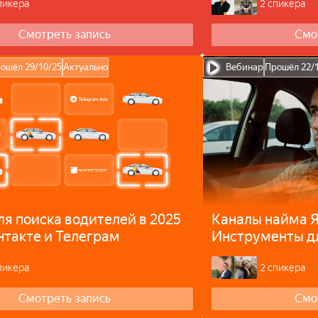
ры
пикера
2 спикера
Смотреть запись
Смо
ошёл 29/10/25
Актуально
Вебинар
Прошёл 22/
ля поиска водителей в 2025
Каналы найма Я
нтакте и Телеграм
Инструменты д
удержания вод
пикера
2 спикера
Смотреть запись
Смо